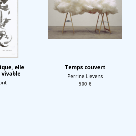
ique, elle
Temps couvert
 vivable
Perrine Lievens
ont
500
€