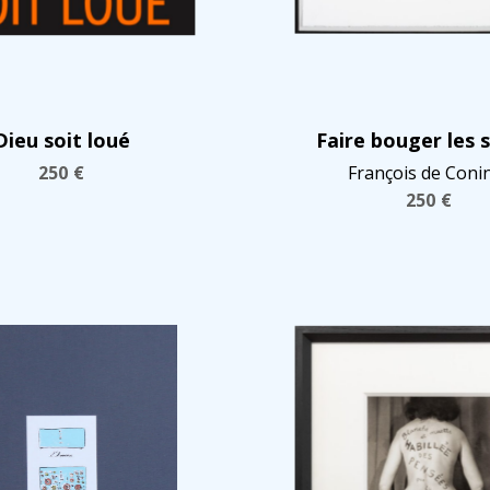
Dieu soit loué
Faire bouger les 
250
€
François de Coni
250
€