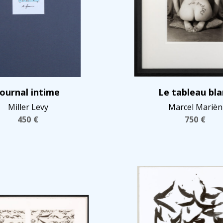
Journal intime
Le tableau bla
Miller Levy
Marcel Mariën
450
€
750
€