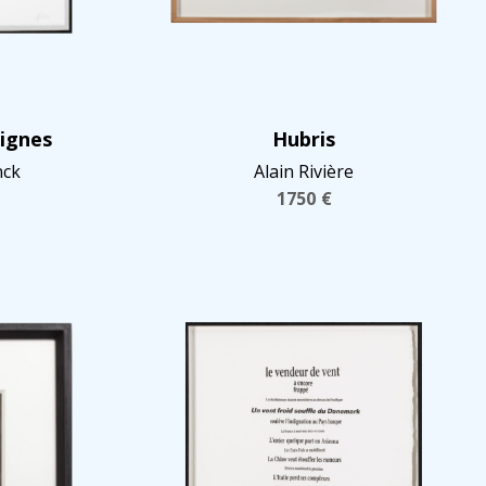
signes
Hubris
nck
Alain Rivière
1750
€