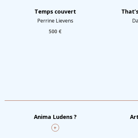
Temps couvert
That’
Perrine Lievens
Da
500
€
Anima Ludens ?
Ar
+