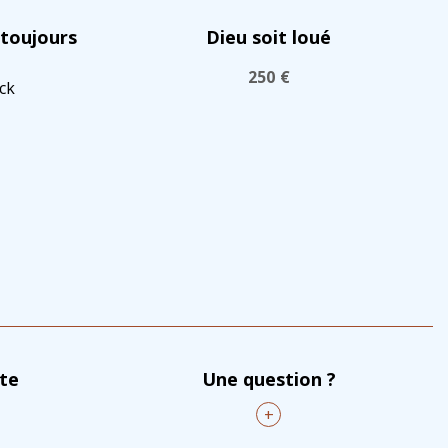
 toujours
Dieu soit loué
250
€
ck
nte
Une question ?
+