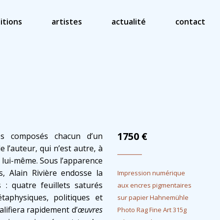
itions
artistes
actualité
contact
1750
€
es composés chacun d’un
 l’auteur, qui n’est autre, à
e lui-même. Sous l’apparence
, Alain Rivière endosse la
Impression numérique
 : quatre feuillets saturés
aux encres pigmentaires
taphysiques, politiques et
sur papier Hahnemühle
alifiera rapidement d’
œuvres
Photo Rag Fine Art 315g