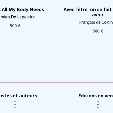
s All My Body Needs
Avec l’être, on se fait
avoir
mien De Lepeleire
François de Conin
500
€
500
€
tistes et auteurs
Editions en ve
+
+