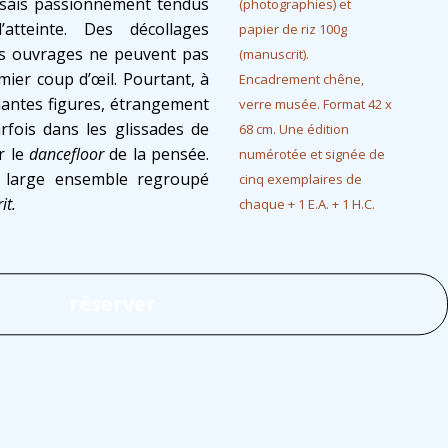
ssais passionnément tendus
(photographies) et
tteinte. Des décollages
papier de riz 100g
s ouvrages ne peuvent pas
(manuscrit).
mier coup d’œil. Pourtant, à
Encadrement chêne,
nantes figures, étrangement
verre musée. Format 42 x
rfois dans les glissades de
68 cm. Une édition
r le
dancefloor
de la pensée.
numérotée et signée de
 large ensemble regroupé
cinq exemplaires de
rit.
chaque + 1 E.A. + 1 H.C.
réserver