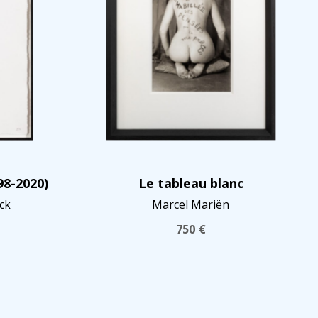
98-2020)
Le tableau blanc
ck
Marcel Mariën
750
€