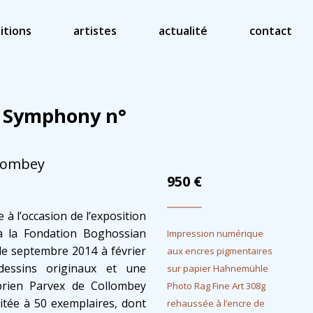
itions
artistes
actualité
contact
k Symphony n°
llombey
950
€
 à l’occasion de l’exposition
à la Fondation Boghossian
Impression numérique
 de septembre 2014 à février
aux encres pigmentaires
dessins originaux et une
sur papier Hahnemühle
prien Parvex de Collombey
Photo Rag Fine Art 308g
ditée à 50 exemplaires, dont
rehaussée à l’encre de