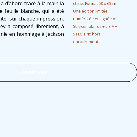
 a d’abord tracé à la main la
chine. Format 50 x 65 cm.
e feuille blanche, qui a été
Une édition limitée,
ite, sur chaque impression,
numérotée et signée de
ey a composé librement, à
50 exemplaires + 5 E.A +
honie en hommage à Jackson
5 H.C. Prix hors
encadrement
réserver