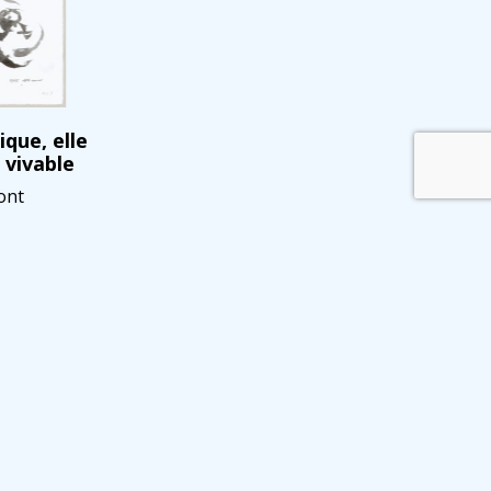
ique, elle
 vivable
ont