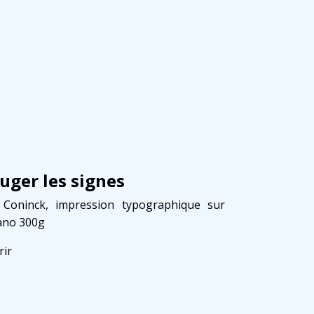
That’s All My Body Needs
Damien De Lepeleire, photolithographie sur papier
Stonehenge 250g.
Découvrir