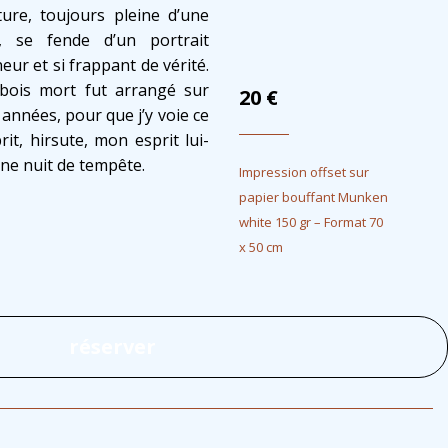
ture, toujours pleine d’une
, se fende d’un portrait
ur et si frappant de vérité.
bois mort fut arrangé sur
20
€
années, pour que j’y voie ce
prit, hirsute, mon esprit lui-
ne nuit de tempête.
Impression offset sur
papier bouffant Munken
white 150 gr – Format 70
x 50 cm
réserver